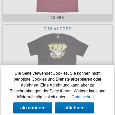
Petticoats
Poloshirts
12.90 €
T-Shirts
T-Shirt TPSP
Begriffe
Dobermann
Hot Rod
Nordische Götterwelt
Ostzone
Die Seite verwendet Cookies. Sie können nicht
Punkrock
benötigte Cookies und Dienste akzeptieren oder
Rockabilly
ablehnen. Eine Ablehnung kann aber zu
14.90 €
Einschränkungen der Seite führen. Weitere Infos und
Wikinger
Widerrufsmöglichkeit unter:
Datenschutz.
T-Shirt Ultra is not a crime
akzeptieren
ablehnen