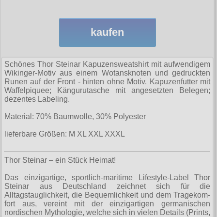
Sweatjacken
alle Artikel
Rock N Roll
Hemden
Gratis
Taschen
Ninja-Hoodies
Erik and Sons
Sweats
Girlshirts
alle Artikel
Armystyle
Jacken
Gürtel
kaufen
Verschiedenes
Ostdeutschland
Girlshirts
T-Shirts
Hosen
fürs Bein
Hosen
Polos
Straßenkampf
alle Artikel
Security
Sweats
Tanktops
Jacken
Girljacken
Schönes Thor Steinar Kapuzensweatshirt mit aufwendigem
Sweats
Jacken
Sturmhauben
Girls
T-Shirts
Taschen
Wikinger-Motiv aus einem Wotansknoten und gedruckten
alle Artikel
Motiv-Shirts
Sweats
Girlshirts
Runen auf der Front - hinten ohne Motiv. Kapuzenfutter mit
T-Shirts
Sweats
Sweats
Hosen
Ultima Thule
Verschiedenes
Waffelpiquee; Kängurutasche mit angesetzten Belegen;
Handschuhe
T-Shirts (Fun)
alle Artikel
Jacken
Hemden
dezentes Labeling.
Verschiedenes
T-Shirts
T-Shirts
Jacken
Verschiedenes
Windjacken
Hosen
T-Shirts (Fussball)
allg. Shirts
Hosen
Material: 70% Baumwolle, 30% Polyester
Verschiedenes
Punkrock
alle Artikel
Ultras
Schuhe & Boots
Kopfbedeckung
Jacken
T-Shirts (KFZ)
krasse Shirts
Kinder
lieferbare Größen: M XL XXL XXXL
Baseballjacken
Verschiedenes
Shorts
alle Artikel
Verschiedenes
Schmuck
Verschiedenes
Tattoo Shirts
Kleider
Donkey
T-Shirts & Pullover
Boots and Braces
Thor Steinar – ein Stück Heimat!
alle Artikel
Verschiedenes
Toxico
Männerjacken
Fliegerjacken
Taschen Rucksäcke
New Balance
Das einzigartige, sportlich-maritime Lifestyle-Label Thor
Anhänger
Mützen
Steinar aus Deutschland zeichnet sich für die
alle Artikel
Harrington
Größen
Verschiedenes
Sonstige Boots
Alltagstauglichkeit, die Bequemlichkeit und dem Tra­ge­kom­
Aufkleber
Röcke
fort aus, vereint mit der einzigartigen germanischen
Fahnen
Verschiedenes
S
Steel Boots
Infos
nordischen Mythologie, welche sich in vielen Details (Prints,
Aufnäher