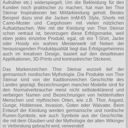
T-Shirts
Aufnäher etc.) widerspiegelt. Um die Bekleidung für den
Verschiedenes
M
Marken
TUK
Kunden noch praktischer zu machen, hat man bei Thor
Warenkorb ( 0 | 0.00 € )
Gürtelschnallen
Taschen
Steinar Inspirationen bei Militärkleidung geholt. Bestes
Alpha Industries
L
Verschiedene
Beispiel dazu sind die Jacken imМ-65 Style, Shorts mit
Social Media:
Ketten
Verschiedenes
--------------
Camo-Muster und Cargohosen mit vielen nützlichen
Everlast USA
XL
Zubehör
Aufsatztaschen. Wer mit der Kleidung von Thor Steinar
Nieten
Lucky 13
gesamt: 0.00 €
schon vertraut ist, bevorzugen diese Erfolgsmarke, weil
Lonsdale London
XXL
eben jedes einzelne Produkt, egal, ob ein T-Shirt, Jacke
Rune Charms
oder Hoody ein wahres Meisterwerk ist! Neben der
Pit Bull
XXXL
herausragenden Produktqualität liegt das Erfolgsgeheimnis
Thorhammer
auch im kreativen Design, basiert auf den detailtreuen
Thor Steinar
XXXXL
Applikationen, 3D-Prints und kontrastreicher Stickerei.
Yakuza
XXXXXL
Das Markenzeichen Thor Steinar wurzelt tief der
Kleidung
germanisch nordischen Mythologie. Die Produkte von Thor
XXXXXXL
Steinar sind von der traditionsreichen Geschichte des
Bademoden
Landes geprägt. Bezeichnungen mancher Modelle sind für
den Normalverbraucher meist nicht selbsterklärend und
Bauchtaschen
verbergen Namen und Bezeichnungen von heldenhaften
Menschen und mythischen Orten, wie z.B. Thor, Asgard,
Fliegerjacken
Gungir, Hiddensee, Invasion, Goten oder Walvater. Beim
Entwurf der Kleidung werden germanische und nordische
Jogginghosen
Runen-Symbole, wie auch Symbole aus der Geschichte,
die mit dem Glauben und der Mythologie der alten Wikinger
Outdoorbekleidung
in Verbindung gebracht wird, verwendet!