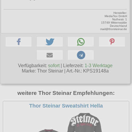
Petticoats
Hersteller:
Poloshirts
MediaTex GmbH
Nuthestr. 1
15749 Mittenwalde
T-Shirts
Deutschland
mail@thorsteinar.de
Begriffe
Dobermann
Hot Rod
Nordische Götterwelt
Verfügbarkeit:
sofort
| Lieferzeit:
1-3 Werktage
Marke:
Thor Steinar
|
Art.-Nr.: KPS19148a
Ostzone
Punkrock
weitere Thor Steinar Empfehlungen:
Rockabilly
Thor Steinar Sweatshirt Hella
Wikinger