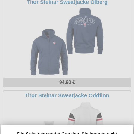
Thor Steinar Sweatjacke Olberg
Petticoats
Poloshirts
T-Shirts
Begriffe
Dobermann
Hot Rod
Nordische Götterwelt
Ostzone
94.90 €
Punkrock
Thor Steinar Sweatjacke Oddfinn
Rockabilly
Wikinger