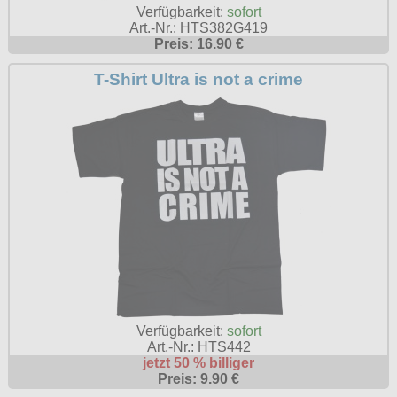
T-Shirts
Verschiedenes
Verfügbarkeit:
sofort
M
Marken
TUK
Art.-Nr.: HTS382G419
Warenkorb ( 0 | 0.00 € )
Gürtelschnallen
Taschen
Preis: 16.90 €
Alpha Industries
L
Verschiedene
Social Media:
Ketten
Verschiedenes
--------------
T-Shirt Ultra is not a crime
Everlast USA
XL
Zubehör
Nieten
Lucky 13
gesamt: 0.00 €
Lonsdale London
XXL
Rune Charms
Pit Bull
XXXL
Thorhammer
Thor Steinar
XXXXL
Yakuza
XXXXXL
Kleidung
XXXXXXL
Bademoden
Bauchtaschen
Fliegerjacken
Verfügbarkeit:
sofort
Art.-Nr.: HTS442
Jogginghosen
jetzt 50 % billiger
Preis: 9.90 €
Outdoorbekleidung