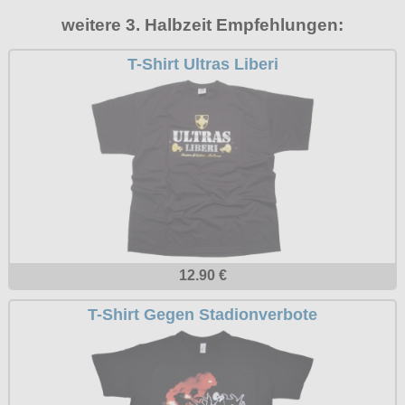
Petticoats
weitere 3. Halbzeit Empfehlungen:
Poloshirts
T-Shirt Ultras Liberi
T-Shirts
Begriffe
Dobermann
Hot Rod
Nordische Götterwelt
Ostzone
Punkrock
12.90 €
Rockabilly
T-Shirt Gegen Stadionverbote
Wikinger