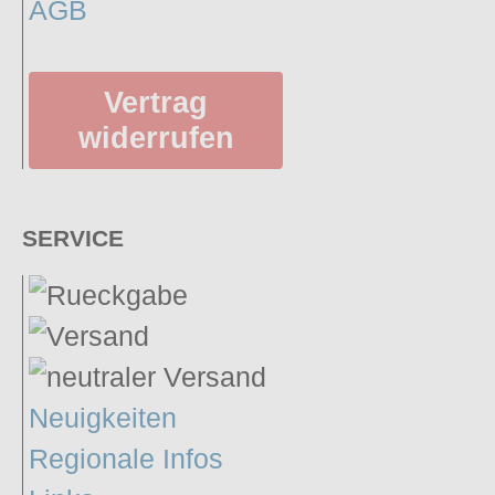
AGB
Petticoats
Poloshirts
Vertrag
T-Shirts
Begriffe
widerrufen
Dobermann
Hot Rod
SERVICE
Nordische Götterwelt
Ostzone
Punkrock
Rockabilly
Wikinger
Neuigkeiten
Regionale Infos