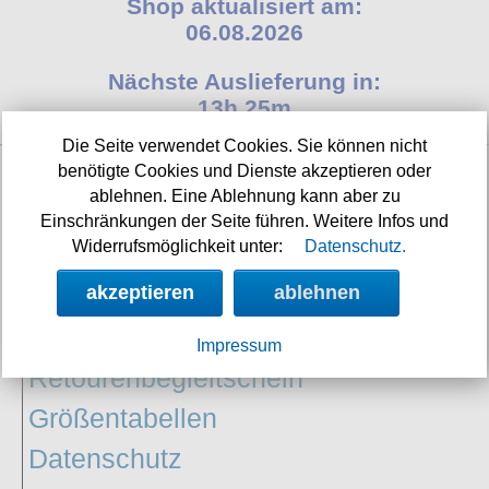
Shop aktualisiert am:
T-Shirts
Verschiedenes
M
Marken
TUK
06.08.2026
Warenkorb ( 0 | 0.00 € )
Gürtelschnallen
Taschen
Alpha Industries
L
Verschiedene
Social Media:
Ketten
Nächste Auslieferung in:
Verschiedenes
--------------
Everlast USA
XL
13h 25m
Zubehör
Nieten
Lucky 13
gesamt: 0.00 €
Lonsdale London
XXL
Die Seite verwendet Cookies. Sie können nicht
Rune Charms
benötigte Cookies und Dienste akzeptieren oder
Pit Bull
XXXL
ablehnen. Eine Ablehnung kann aber zu
Thorhammer
INFORMATIONEN:
Thor Steinar
XXXXL
Einschränkungen der Seite führen. Weitere Infos und
Widerrufsmöglichkeit unter:
Datenschutz.
Widerrufsbelehrung
Yakuza
XXXXXL
Kleidung
akzeptieren
ablehnen
Impressum/Kontakt
XXXXXXL
Bademoden
Versandkosten
Impressum
Bauchtaschen
Retourenbegleitschein
Fliegerjacken
Größentabellen
Jogginghosen
Datenschutz
Outdoorbekleidung