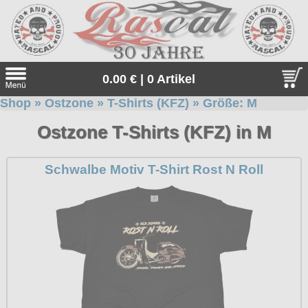
0.00 € | 0 Artikel
Shop
»
Ostzone
»
T-Shirts (KFZ)
» Größe:
M
Suche
Ostzone T-Shirts (KFZ) in M
Sprache:
Schwalbe Motiv T-Shirt Rost N Roll
Neu bei uns
Angebote
Sonderangebote
Gratis
Geschenketipps
Unsere Gratiszugaben zu jeder Bestellung. Einfach auswähle
Thor Steinar
und in den Warenkorb legen.
Thor Steinar, das einzigartige, sportlich-maritime Lifestyle-
alle Artikel
Everlast