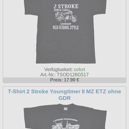
Verfügbarkeit:
sofort
Art.-Nr.: TSOD126G517
Preis: 17.90 €
T-Shirt 2 Stroke Youngtimer II MZ ETZ ohne
GDR