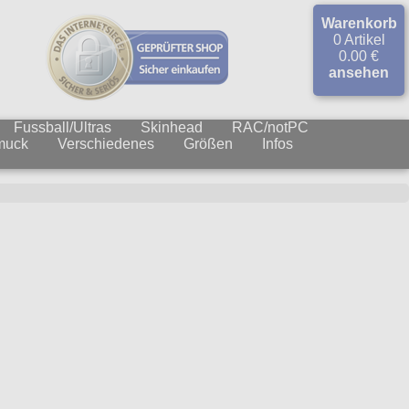
Warenkorb
0 Artikel
0.00 €
ansehen
Fussball/Ultras
Skinhead
RAC/notPC
muck
Verschiedenes
Größen
Infos