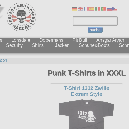
suche
t
Lonsdale
Dobermans
Pit Bull
Ansgar Aryan
Security
Shirts
Jacken
Schuhe&Boots
Sch
XXL
Punk T-Shirts in XXXL
T-Shirt 1312 Zwille
Extrem Style