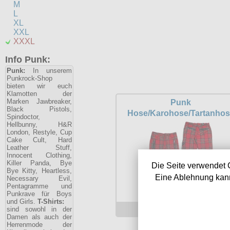
M
L
XL
XXL
XXXL
Info Punk:
Punk:
In unserem
Punkrock-Shop
bieten wir euch
Klamotten der
Marken Jawbreaker,
Punk
Black Pistols,
Hose/Karohose/Tartanho
Spindoctor,
Hellbunny, H&R
London, Restyle, Cup
Cake Cult, Hard
Leather Stuff,
Innocent Clothing,
Killer Panda, Bye
Die Seite verwendet 
Bye Kitty, Heartless,
Eine Ablehnung kann
Necessary Evil,
Pentagramme und
Punkrave für Boys
und Girls.
T-Shirts:
59.90 €
sind sowohl in der
Damen als auch der
Herrenmode der