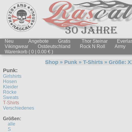
Neu
Angebote
Gratis
Thor Steinar
Everlas
Vikingwear
Ostdeutschland
Rock N Roll
Army
Warenkorb ( 0 | 0.00 € )
Shop
»
Punk
»
T-Shirts
» Größe:
X
Punk:
Girlshirts
Hosen
Kleider
Röcke
Sweats
T-Shirts
Verschiedenes
Größen:
alle
S