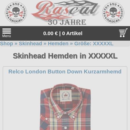
0.00 € | 0 Artikel
Shop
»
Skinhead
»
Hemden
» Größe:
XXXXXL
Suche
Skinhead Hemden in XXXXXL
Sprache:
Relco London Button Down Kurzarmhemd
Neu bei uns
Angebote
Sonderangebote
Gratis
Geschenketipps
Unsere Gratiszugaben zu jeder Bestellung. Einfach auswähle
Thor Steinar
und in den Warenkorb legen.
Thor Steinar, das einzigartige, sportlich-maritime Lifestyle-
alle Artikel
Everlast