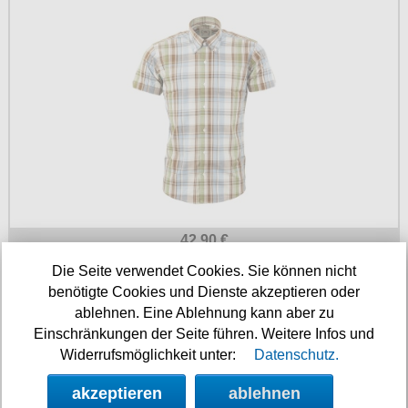
Petticoats
Poloshirts
T-Shirts
Begriffe
Dobermann
Hot Rod
Nordische Götterwelt
Ostzone
42.90 €
Punkrock
Die Seite verwendet Cookies. Sie können nicht
RELCO London Button Down Kurzarmhemd
benötigte Cookies und Dienste akzeptieren oder
Rockabilly
ablehnen. Eine Ablehnung kann aber zu
Wikinger
Einschränkungen der Seite führen. Weitere Infos und
Widerrufsmöglichkeit unter:
Datenschutz.
akzeptieren
ablehnen