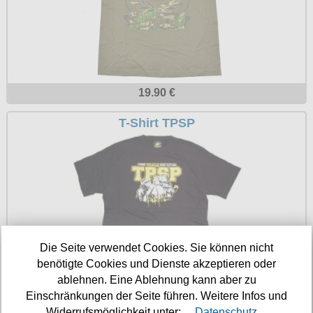
Petticoats
Poloshirts
T-Shirts
Begriffe
19.90 €
Dobermann
T-Shirt TPSP
Hot Rod
Nordische Götterwelt
Ostzone
Punkrock
Rockabilly
Die Seite verwendet Cookies. Sie können nicht
Wikinger
benötigte Cookies und Dienste akzeptieren oder
ablehnen. Eine Ablehnung kann aber zu
14.90 €
Einschränkungen der Seite führen. Weitere Infos und
Widerrufsmöglichkeit unter:
Datenschutz.