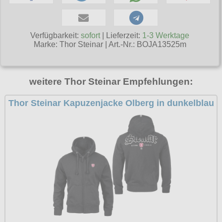
T-Shirts
Verschiedenes
M
Marken
TUK
Warenkorb ( 0 | 0.00 € )
Gürtelschnallen
Taschen
Alpha Industries
L
Verschiedene
Social Media:
Ketten
Verfügbarkeit:
sofort
| Lieferzeit:
1-3 Werktage
Verschiedenes
--------------
Everlast USA
Marke:
Thor Steinar
|
Art.-Nr.: BOJA13525m
XL
Zubehör
Nieten
Lucky 13
gesamt: 0.00 €
Lonsdale London
XXL
Rune Charms
Pit Bull
weitere Thor Steinar Empfehlungen:
XXXL
Thorhammer
Thor Steinar
XXXXL
Thor Steinar Kapuzenjacke Olberg in dunkelblau
Yakuza
XXXXXL
Kleidung
XXXXXXL
Bademoden
Bauchtaschen
Fliegerjacken
Jogginghosen
Outdoorbekleidung