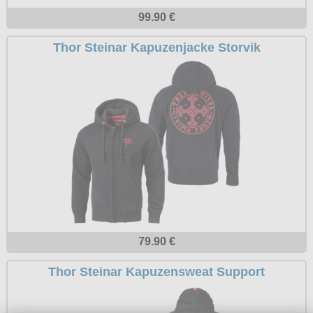
Petticoats
99.90 €
Poloshirts
Thor Steinar Kapuzenjacke Storvik
T-Shirts
Begriffe
Dobermann
Hot Rod
Nordische Götterwelt
Ostzone
Punkrock
Rockabilly
79.90 €
Wikinger
Thor Steinar Kapuzensweat Support