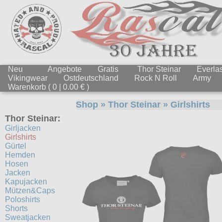
Neu
Angebote
Gratis
Thor Steinar
Everlas
Vikingwear
Ostdeutschland
Rock N Roll
Army
Warenkorb ( 0 | 0.00 € )
Shop
»
Thor Steinar
»
Girlshirts
Thor Steinar:
Girljacken
Girlshirts
Gürtel
Hemden
Hosen
Jacken
Kapujacken
Mützen&Caps
Poloshirts
Shorts
Sweatjacken