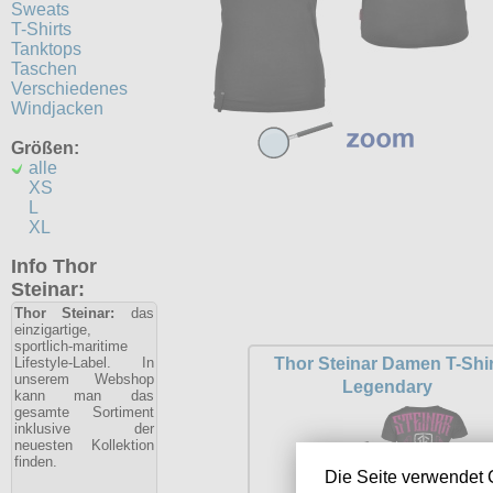
Sweats
T-Shirts
Tanktops
Taschen
Verschiedenes
Windjacken
Größen:
alle
XS
L
XL
Info Thor
Steinar:
Thor Steinar:
das
einzigartige,
sportlich-maritime
Lifestyle-Label. In
Thor Steinar Damen T-Shir
unserem Webshop
Legendary
kann man das
gesamte Sortiment
inklusive der
neuesten Kollektion
finden.
Die Seite verwendet 