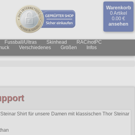
Warenkorb
0 Artikel
0.00 €
ansehen
Fussball/Ultras
Skinhead
RAC/notPC
muck
Verschiedenes
Größen
Infos
upport
Steinar Shirt für unsere Damen mit klassischen Thor Steinar
than