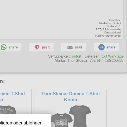
Hersteller:
MediaTex GmbH
Nuthestr. 1
15749 Mittenwalde
Deutschland
mail@thorsteinar.de
share
pin it
mail
share
Verfügbarkeit:
sofort
| Lieferzeit:
1-3 Werktage
Marke:
Thor Steinar
|
Art.-Nr.: TSG20088s
n:
amen T-Shirt
Thor Steinar Damen T-Shirt
op
Knute
tieren oder ablehnen.