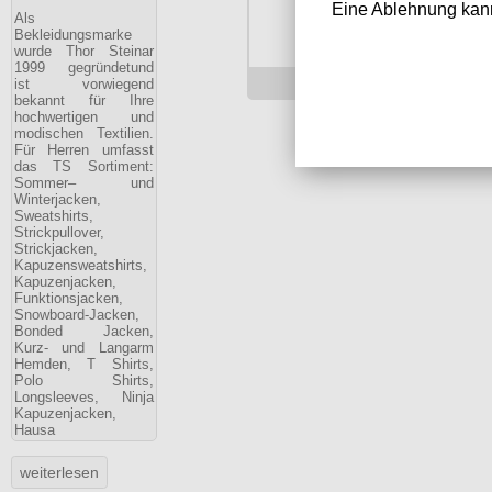
Eine Ablehnung kann
Als
Bekleidungsmarke
wurde Thor Steinar
1999 gegründetund
36.90 €
ist vorwiegend
bekannt für Ihre
hochwertigen und
modischen Textilien.
Für Herren umfasst
das TS Sortiment:
Sommer– und
Winterjacken,
Sweatshirts,
Strickpullover,
Strickjacken,
Kapuzensweatshirts,
Kapuzenjacken,
Funktionsjacken,
Snowboard-Jacken,
Bonded Jacken,
Kurz- und Langarm
Hemden, T Shirts,
Polo Shirts,
Longsleeves, Ninja
Kapuzenjacken,
Hausa