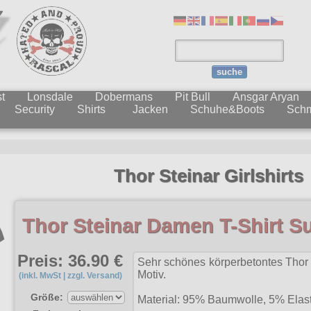
suche
t
Lonsdale
Dobermans
Pit Bull
Ansgar Aryan
Security
Shirts
Jacken
Schuhe&Boots
Sch
Thor Steinar Girlshirts
Thor Steinar Damen T-Shirt S
Preis: 36.90 €
Sehr schönes körperbetontes Thor 
Motiv.
(inkl. MwSt | zzgl. Versand)
Größe:
Material: 95% Baumwolle, 5% Elas