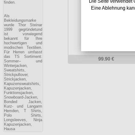
Die Seite verwendet 
finden.
Ratger
Eine Ablehnung kann
Als
Bekleidungsmarke
wurde Thor Steinar
1999 gegründetund
ist vorwiegend
bekannt für Ihre
hochwertigen und
modischen Textilien.
Für Herren umfasst
das TS Sortiment:
99.90 €
Sommer– und
Winterjacken,
Sweatshirts,
Strickpullover,
Strickjacken,
Kapuzensweatshirts,
Kapuzenjacken,
Funktionsjacken,
Snowboard-Jacken,
Bonded Jacken,
Kurz- und Langarm
Hemden, T Shirts,
Polo Shirts,
Longsleeves, Ninja
Kapuzenjacken,
Hausa