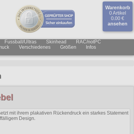
Warenkorb
0 Artikel
0.00 €
ansehen
Fussball/Ultras
Skinhead
RAC/notPC
muck
Verschiedenes
Größen
Infos
n
bel
etzt mit ihrem plakativen Rückendruck ein starkes Statement
ffälligem Design.