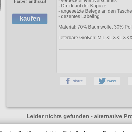
- verdeckter Reißverschluss
Farbe:
anthrazit
- Druck auf der Kapuze
- angesetzte Belege an den Tasch
- dezentes Labeling
kaufen
Material: 70% Baumwolle, 30% Pol
lieferbare Größen:
M L XL XXL XX
share
tweet
Leider nichts gefunden - alternative Pr
e
Thor Steinar Kapuzenjacke
Thor Steinar K