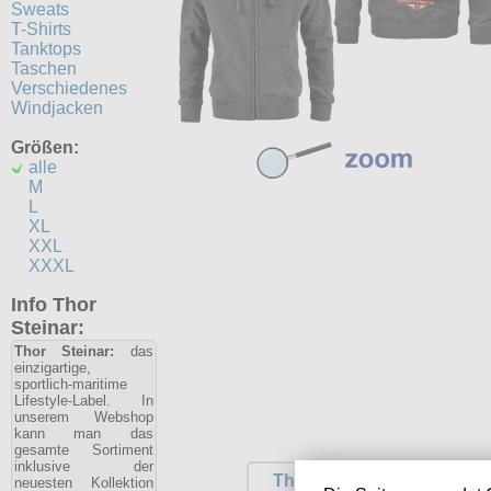
Sweats
T-Shirts
Tanktops
Taschen
Verschiedenes
Windjacken
Größen:
alle
M
L
XL
XXL
XXXL
Info Thor
Steinar:
Thor Steinar:
das
einzigartige,
sportlich-maritime
Lifestyle-Label. In
unserem Webshop
kann man das
gesamte Sortiment
inklusive der
Thor Steinar Kapuzenjack
neuesten Kollektion