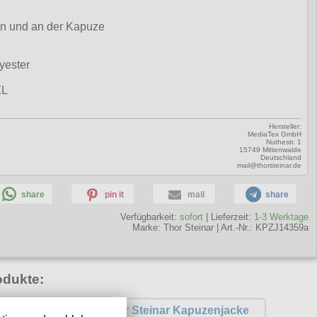
en und an der Kapuze
yester
XL
Hersteller:
MediaTex GmbH
Nuthestr. 1
15749 Mittenwalde
Deutschland
mail@thorsteinar.de
share
pin it
mail
share
Verfügbarkeit:
sofort
| Lieferzeit:
1-3 Werktage
Marke:
Thor Steinar
|
Art.-Nr.: KPZJ14359a
odukte:
apuzensweat
Thor Steinar Kapuzenjacke