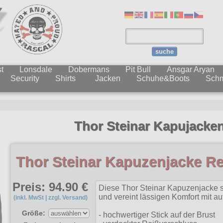
suche
t
Lonsdale
Dobermans
Pit Bull
Ansgar Aryan
Security
Shirts
Jacken
Schuhe&Boots
Sch
Thor Steinar Kapujacke
Thor Steinar Kapuzenjacke Re
Preis: 94.90 €
Diese Thor Steinar Kapuzenjacke s
und vereint lässigen Komfort mit au
(inkl. MwSt | zzgl. Versand)
Größe:
- hochwertiger Stick auf der Brust