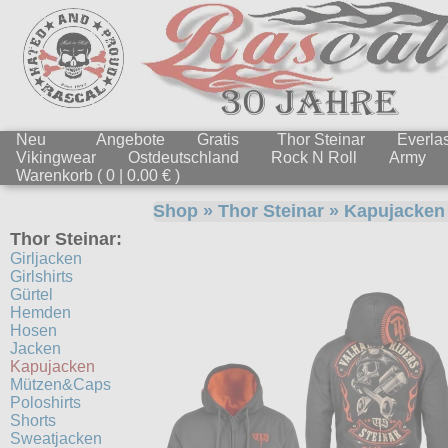
Neu
Angebote
Gratis
Thor Steinar
Everlas
Vikingwear
Ostdeutschland
Rock N Roll
Army
Warenkorb ( 0 | 0.00 € )
Shop
»
Thor Steinar
»
Kapujacken
Thor Steinar:
Girljacken
Girlshirts
Gürtel
Hemden
Hosen
Jacken
Kapujacken
Mützen&Caps
Poloshirts
Shorts
Sweatjacken