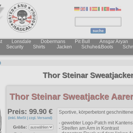
suche
t
Lonsdale
Dobermans
Pit Bull
Ansgar Aryan
Security
Shirts
Jacken
Schuhe&Boots
Sch
n
Thor Steinar Sweatjacke
Thor Steinar Sweatjacke Aare
Preis: 99.90 €
Sportive, körperbetont geschnitte
(inkl. MwSt | zzgl. Versand)
- gewebter Logo-Patch mit Kantenst
Größe:
- Streifen am Arm in Kontrast