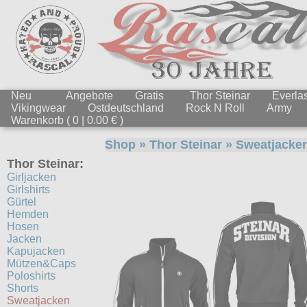
Neu
Angebote
Gratis
Thor Steinar
Everlas
Vikingwear
Ostdeutschland
Rock N Roll
Army
Warenkorb ( 0 | 0.00 € )
Shop
»
Thor Steinar
»
Sweatjacke
Thor Steinar:
Girljacken
Girlshirts
Gürtel
Hemden
Hosen
Jacken
Kapujacken
Mützen&Caps
Poloshirts
Shorts
Sweatjacken