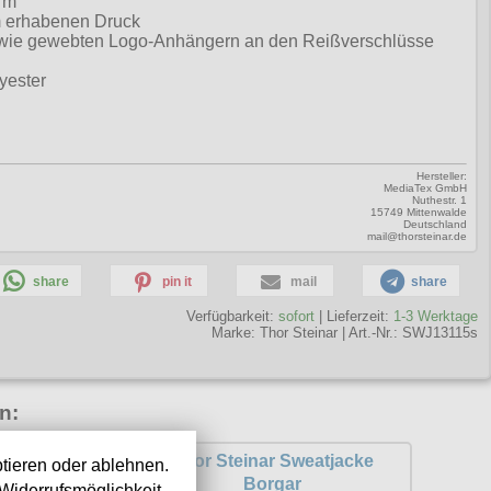
rm
m erhabenen Druck
 sowie gewebten Logo-Anhängern an den Reißverschlüsse
yester
Hersteller:
MediaTex GmbH
Nuthestr. 1
15749 Mittenwalde
Deutschland
mail@thorsteinar.de
share
pin it
mail
share
Verfügbarkeit:
sofort
| Lieferzeit:
1-3 Werktage
Marke:
Thor Steinar
|
Art.-Nr.: SWJ13115s
n:
Sweatjacke
Thor Steinar Sweatjacke
tieren oder ablehnen.
ar
Borgar
Widerrufsmöglichkeit