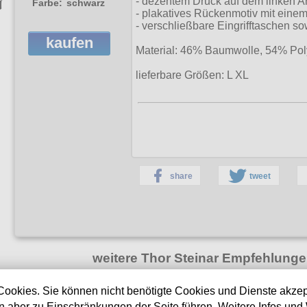
- dezentem Druck auf dem linken A
Farbe:
schwarz
- plakatives Rückenmotiv mit eine
- verschließbare Eingrifftaschen
kaufen
Material: 46% Baumwolle, 54% Pol
lieferbare Größen:
L XL
share
tweet
weitere Thor Steinar Empfehlunge
erg
Thor Steinar Sweatjacke
Thor Steinar 
Cookies. Sie können nicht benötigte Cookies und Dienste akzep
Valhalla
Borg
 aber zu Einschränkungen der Seite führen. Weitere Infos und 