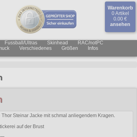
Warenkorb
0 Artikel
0.00 €
ansehen
Fussball/Ultras
Skinhead
RAC/notPC
muck
Verschiedenes
Größen
Infos
n
n
ne Thor Steinar Jacke mit schmal anliegendem Kragen.
ickerei auf der Brust