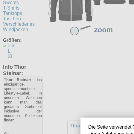
Sweats
T-Shirts
Tanktops
Taschen
Verschiedenes
Windjacken
Größen:
alle
L
XL
Info Thor
Steinar:
Thor Steinar:
das
einzigartige,
sportlich-maritime
Lifestyle-Label. In
unserem Webshop
kann man das
gesamte Sortiment
inklusive der
neuesten Kollektion
finden.
Thor Steinar Sweatjacke Olb
Die Seite verwendet 
Als
Eine Ablehnung kann