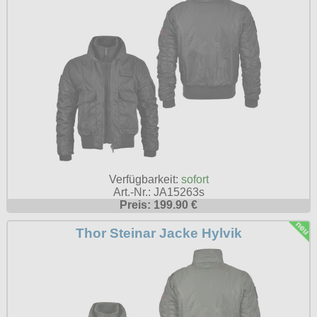
Petticoats
Poloshirts
T-Shirts
Begriffe
Dobermann
Hot Rod
Nordische Götterwelt
Ostzone
Verfügbarkeit:
sofort
Art.-Nr.: JA15263s
Punkrock
Preis: 199.90 €
Rockabilly
Thor Steinar Jacke Hylvik
Wikinger