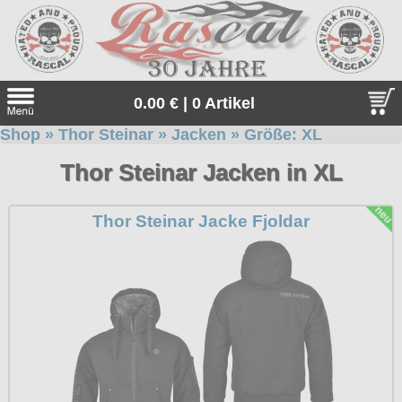
0.00 € | 0 Artikel
Shop
»
Thor Steinar
»
Jacken
» Größe:
XL
Suche
Thor Steinar Jacken in XL
Sprache:
Thor Steinar Jacke Fjoldar
Neu bei uns
Angebote
Sonderangebote
Gratis
Geschenketipps
Unsere Gratiszugaben zu jeder Bestellung. Einfach auswähle
Thor Steinar
und in den Warenkorb legen.
Thor Steinar, das einzigartige, sportlich-maritime Lifestyle-
alle Artikel
Everlast