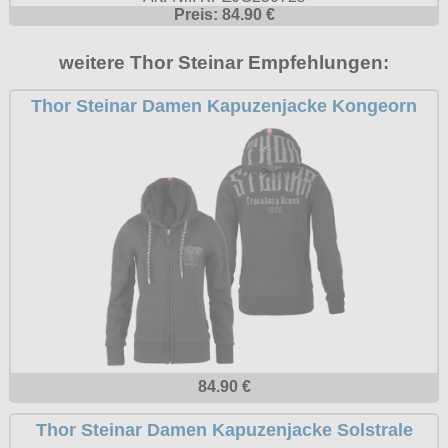
Preis: 84.90 €
Petticoats
Poloshirts
weitere Thor Steinar Empfehlungen:
T-Shirts
Thor Steinar Damen Kapuzenjacke Kongeorn
Begriffe
Dobermann
Hot Rod
Nordische Götterwelt
Ostzone
Punkrock
Rockabilly
Wikinger
84.90 €
Thor Steinar Damen Kapuzenjacke Solstrale