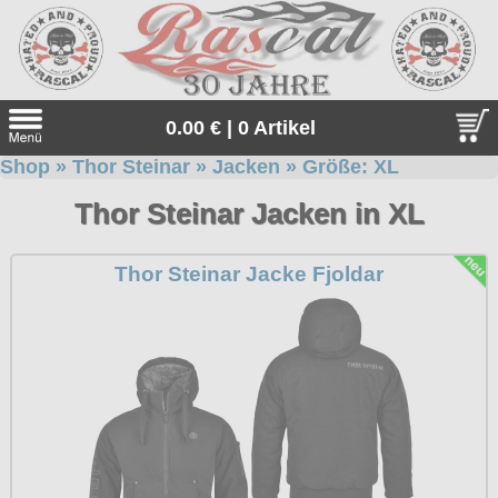
0.00 € | 0 Artikel
Shop
»
Thor Steinar
»
Jacken
» Größe:
XL
Suche
Thor Steinar Jacken in XL
Sprache:
Thor Steinar Jacke Fjoldar
Neu bei uns
Angebote
Sonderangebote
Gratis
Geschenketipps
Unsere Gratiszugaben zu jeder Bestellung. Einfach auswähle
Thor Steinar
und in den Warenkorb legen.
Thor Steinar, das einzigartige, sportlich-maritime Lifestyle-
alle Artikel
Everlast