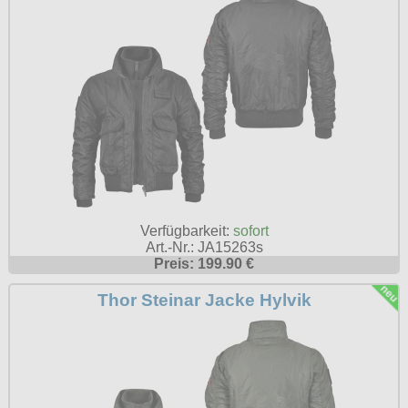
Petticoats
Poloshirts
T-Shirts
Begriffe
Dobermann
Hot Rod
Nordische Götterwelt
Ostzone
Verfügbarkeit:
sofort
Art.-Nr.: JA15263s
Punkrock
Preis: 199.90 €
Rockabilly
Thor Steinar Jacke Hylvik
Wikinger