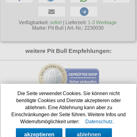
T-Shirts
Verschiedenes
M
Marken
TUK
Warenkorb ( 0 | 0.00 € )
Gürtelschnallen
Taschen
Alpha Industries
L
Verschiedene
Social Media:
Ketten
Verfügbarkeit:
sofort
| Lieferzeit:
1-3 Werktage
Verschiedenes
--------------
Everlast USA
Marke:
Pit Bull
|
Art.-Nr.: 2230030
XL
Zubehör
Nieten
Lucky 13
gesamt: 0.00 €
Lonsdale London
XXL
Rune Charms
Pit Bull
weitere Pit Bull Empfehlungen:
XXXL
Thorhammer
Thor Steinar
XXXXL
Yakuza
XXXXXL
Kleidung
XXXXXXL
Bademoden
Die Seite verwendet Cookies. Sie können nicht
Bauchtaschen
benötigte Cookies und Dienste akzeptieren oder
Shop aktualisiert am:
ablehnen. Eine Ablehnung kann aber zu
08.08.2026
Fliegerjacken
Einschränkungen der Seite führen. Weitere Infos und
Jogginghosen
Widerrufsmöglichkeit unter:
Datenschutz.
Nächste Auslieferung in:
32h 31m
Outdoorbekleidung
akzeptieren
ablehnen