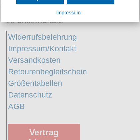
Petticoats
Impressum
Poloshirts
INFORMATIONEN:
T-Shirts
Widerrufsbelehrung
Begriffe
Dobermann
Impressum/Kontakt
Hot Rod
Versandkosten
Nordische Götterwelt
Retourenbegleitschein
Ostzone
Größentabellen
Punkrock
Datenschutz
Rockabilly
AGB
Wikinger
Vertrag